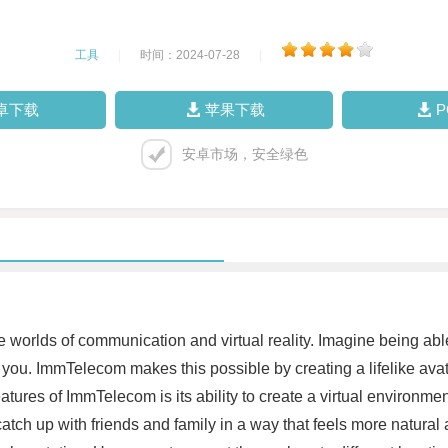
工具
|
时间：2024-07-28
|
卓下载
苹果下载
安卓市场，安全绿色
 worlds of communication and virtual reality. Imagine being ab
 of you. ImmTelecom makes this possible by creating a lifelike ava
ures of ImmTelecom is its ability to create a virtual environmen
atch up with friends and family in a way that feels more natural