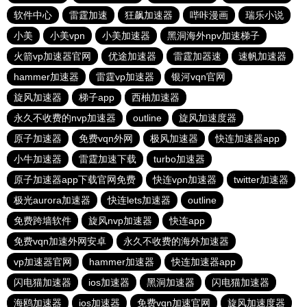
软件中心
雷霆加速
狂飙加速器
哔咔漫画
瑞乐小说
小美
小美vpn
小美加速器
黑洞海外npv加速梯子
火箭vp加速器官网
优途加速器
雷霆加器速
速帆加速器
hammer加速器
雷霆vp加速器
银河vqn官网
旋风加速器
梯子app
西柚加速器
永久不收费的nvp加速器
outline
旋风加速度器
原子加速器
免费vqn外网
极风加速器
快连加速器app
小牛加速器
雷霆加速下载
turbo加速器
原子加速器app下载官网免费
快连vρn加速器
twitter加速器
极光aurora加速器
快连lets加速器
outline
免费跨墙软件
旋风nvp加速器
快连app
免费vqn加速外网安卓
永久不收费的海外加速器
vp加速器官网
hammer加速器
快连加速器app
闪电猫加速器
ios加速器
黑洞加速器
闪电猫加速器
海鸥加速器
ios加速器
免费vqn加速官网
旋风加速度器