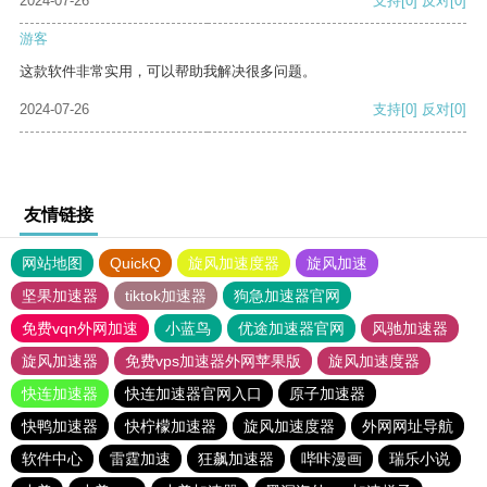
2024-07-26
支持
[0]
反对
[0]
游客
这款软件非常实用，可以帮助我解决很多问题。
2024-07-26
支持
[0]
反对
[0]
友情链接
网站地图
QuickQ
旋风加速度器
旋风加速
坚果加速器
tiktok加速器
狗急加速器官网
免费vqn外网加速
小蓝鸟
优途加速器官网
风驰加速器
旋风加速器
免费vps加速器外网苹果版
旋风加速度器
快连加速器
快连加速器官网入口
原子加速器
快鸭加速器
快柠檬加速器
旋风加速度器
外网网址导航
软件中心
雷霆加速
狂飙加速器
哔咔漫画
瑞乐小说