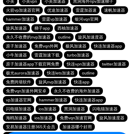
小美
小美vpn
小美加速器
黑洞海外npv加速梯子
火箭vp加速器官网
优途加速器
雷霆加器速
速帆加速器
hammer加速器
雷霆vp加速器
银河vqn官网
旋风加速器
梯子app
西柚加速器
永久不收费的nvp加速器
outline
旋风加速度器
原子加速器
免费vqn外网
极风加速器
快连加速器app
小牛加速器
雷霆加速下载
turbo加速器
原子加速器app下载官网免费
快连vρn加速器
twitter加速器
极光aurora加速器
快连lets加速器
outline
免费跨墙软件
旋风nvp加速器
快连app
免费vqn加速外网安卓
永久不收费的海外加速器
vp加速器官网
hammer加速器
快连加速器app
闪电猫加速器
ios加速器
黑洞加速器
闪电猫加速器
海鸥加速器
ios加速器
免费vqn加速官网
旋风加速度器
安易加速器注册365天会员
加速器哪个好用