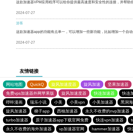
这款加速器VPM应用程序可以给你提供最高速度和安全性的连接，并帮助
2024-07-27
游客
这款加速器app的功能有点单一，可以增加一些新功能，比如增加一个自
2024-07-27
友情链接
网站地图
QuickQ
旋风加速度器
旋风加速
坚果加速器
免费vps加速器外网苹果版
旋风加速度器
快连加速器
快连
哔咔漫画
瑞乐小说
小美
小美vpn
小美加速器
黑洞海
旋风加速器
梯子app
西柚加速器
永久不收费的nvp加速器
turbo加速器
原子加速器app下载官网免费
快连vρn加速器
永久不收费的海外加速器
vp加速器官网
hammer加速器
快