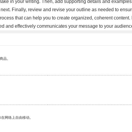
o make in your writing. Then, add supporting details and example
 next. Finally, review and revise your outline as needed to ensure 
g process that can help you to create organized, coherent content.
tured and effectively communicates your message to your audien
的商品。
你在网络上自由移动。