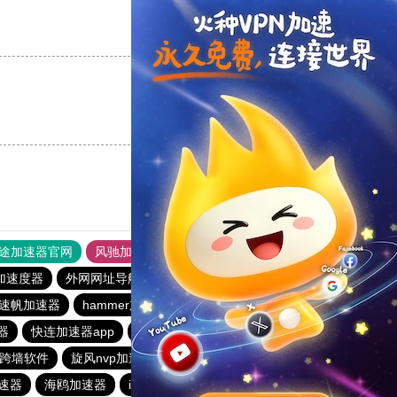
支持
[0]
反对
[0]
支持
[0]
反对
[0]
途加速器官网
风驰加速器
旋风加速器
加速度器
外网网址导航
软件中心
雷霆加速
狂飙加速器
速帆加速器
hammer加速器
雷霆vp加速器
银河vqn官网
器
快连加速器app
小牛加速器
雷霆加速下载
跨墙软件
旋风nvp加速器
快连app
免费vqn加速外网安卓
速器
海鸥加速器
ios加速器
免费vqn加速官网