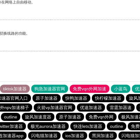
你在网络上自由移动。
动切换线路的功能。
tiktok加速器
狗急加速器官网
免费vqn外网加速
小蓝鸟
优
加速器官网入口
原子加速器
快鸭加速器
快柠檬加速器
旋风
外npv加速梯子
火箭vp加速器官网
优途加速器
雷霆加器速
outline
旋风加速度器
原子加速器
免费vqn外网
极风加速
twitter加速器
极光aurora加速器
快连lets加速器
outline
免费
连加速器app
闪电猫加速器
ios加速器
黑洞加速器
闪电猫加