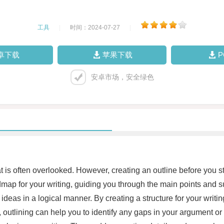
工具
|
时间：2024-07-27
|
卓下载
苹果下载
安卓市场，安全绿色
at is often overlooked. However, creating an outline before you st
dmap for your writing, guiding you through the main points and su
nd ideas in a logical manner. By creating a structure for your wri
lly, outlining can help you to identify any gaps in your argument o