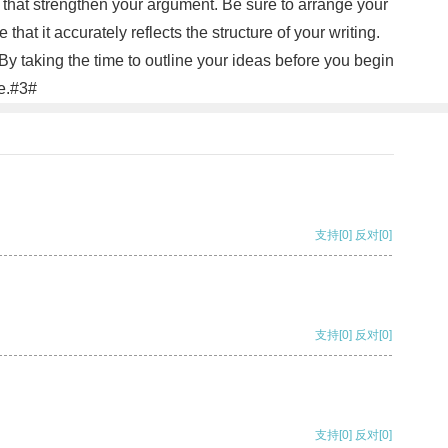
s that strengthen your argument. Be sure to arrange your
that it accurately reflects the structure of your writing.
 By taking the time to outline your ideas before you begin
ce.#3#
支持
[0]
反对
[0]
支持
[0]
反对
[0]
支持
[0]
反对
[0]