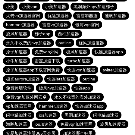
小美
小美vpn
小美加速器
黑洞海外npv加速梯子
火箭vp加速器官网
优途加速器
雷霆加器速
速帆加速器
hammer加速器
雷霆vp加速器
银河vqn官网
旋风加速器
梯子app
西柚加速器
永久不收费的nvp加速器
outline
旋风加速度器
原子加速器
免费vqn外网
极风加速器
快连加速器app
小牛加速器
雷霆加速下载
turbo加速器
原子加速器app下载官网免费
快连vρn加速器
twitter加速器
极光aurora加速器
快连lets加速器
outline
免费跨墙软件
旋风nvp加速器
快连app
免费vqn加速外网安卓
永久不收费的海外加速器
vp加速器官网
hammer加速器
快连加速器app
闪电猫加速器
ios加速器
黑洞加速器
闪电猫加速器
海鸥加速器
ios加速器
免费vqn加速官网
旋风加速度器
安易加速器注册365天会员
加速器哪个好用