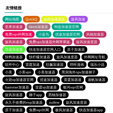
友情链接
网站地图
QuickQ
旋风加速度器
旋风加速
坚果加速器
tiktok加速器
狗急加速器官网
免费vqn外网加速
小蓝鸟
优途加速器官网
风驰加速器
旋风加速器
免费vps加速器外网苹果版
旋风加速度器
快连加速器
快连加速器官网入口
原子加速器
快鸭加速器
快柠檬加速器
旋风加速度器
外网网址导航
软件中心
雷霆加速
狂飙加速器
哔咔漫画
瑞乐小说
小美
小美vpn
小美加速器
黑洞海外npv加速梯子
火箭vp加速器官网
优途加速器
雷霆加器速
速帆加速器
hammer加速器
雷霆vp加速器
银河vqn官网
旋风加速器
梯子app
西柚加速器
永久不收费的nvp加速器
outline
旋风加速度器
原子加速器
免费vqn外网
极风加速器
快连加速器app