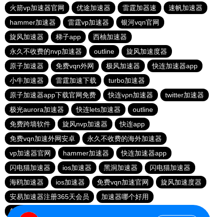
火箭vp加速器官网
优途加速器
雷霆加器速
速帆加速器
hammer加速器
雷霆vp加速器
银河vqn官网
旋风加速器
梯子app
西柚加速器
永久不收费的nvp加速器
outline
旋风加速度器
原子加速器
免费vqn外网
极风加速器
快连加速器app
小牛加速器
雷霆加速下载
turbo加速器
原子加速器app下载官网免费
快连vρn加速器
twitter加速器
极光aurora加速器
快连lets加速器
outline
免费跨墙软件
旋风nvp加速器
快连app
免费vqn加速外网安卓
永久不收费的海外加速器
vp加速器官网
hammer加速器
快连加速器app
闪电猫加速器
ios加速器
黑洞加速器
闪电猫加速器
海鸥加速器
ios加速器
免费vqn加速官网
旋风加速度器
安易加速器注册365天会员
加速器哪个好用
每天试用一小时加速器
大象加速器
飞鸟加速器