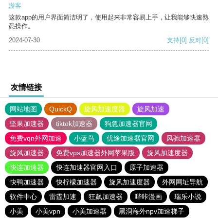
游客
这款app的用户界面简洁明了，使用起来非常容易上手，让我能够快速熟
悉操作。
2024-07-30
支持
[0]
反对
[0]
友情链接
网站地图
QuickQ
旋风加速度器
旋风加速
坚果加速器
tiktok加速器
狗急加速器官网
免费vqn外网加速
小蓝鸟
优途加速器官网
风驰加速器
旋风加速器
免费vps加速器外网苹果版
旋风加速度器
快连加速器
快连加速器官网入口
原子加速器
快鸭加速器
快柠檬加速器
旋风加速度器
外网网址导航
软件中心
雷霆加速
狂飙加速器
哔咔漫画
瑞乐小说
小美
小美vpn
小美加速器
黑洞海外npv加速梯子