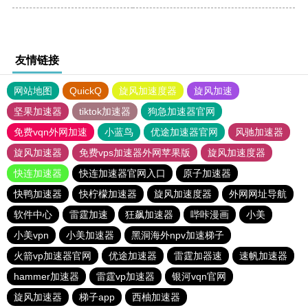
友情链接
网站地图
QuickQ
旋风加速度器
旋风加速
坚果加速器
tiktok加速器
狗急加速器官网
免费vqn外网加速
小蓝鸟
优途加速器官网
风驰加速器
旋风加速器
免费vps加速器外网苹果版
旋风加速度器
快连加速器
快连加速器官网入口
原子加速器
快鸭加速器
快柠檬加速器
旋风加速度器
外网网址导航
软件中心
雷霆加速
狂飙加速器
哔咔漫画
小美
小美vpn
小美加速器
黑洞海外npv加速梯子
火箭vp加速器官网
优途加速器
雷霆加器速
速帆加速器
hammer加速器
雷霆vp加速器
银河vqn官网
旋风加速器
梯子app
西柚加速器