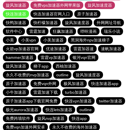
旋风加速器
免费vps加速器外网苹果版
旋风加速度器
快连加速器
快连加速器官网入口
原子加速器
快鸭加速器
快柠檬加速器
旋风加速度器
外网网址导航
软件中心
雷霆加速
狂飙加速器
哔咔漫画
瑞乐小说
小美
小美vpn
小美加速器
黑洞海外npv加速梯子
火箭vp加速器官网
优途加速器
雷霆加器速
速帆加速器
hammer加速器
雷霆vp加速器
银河vqn官网
旋风加速器
梯子app
西柚加速器
永久不收费的nvp加速器
outline
旋风加速度器
原子加速器
免费vqn外网
极风加速器
快连加速器app
小牛加速器
雷霆加速下载
turbo加速器
原子加速器app下载官网免费
快连vρn加速器
twitter加速器
极光aurora加速器
快连lets加速器
outline
免费跨墙软件
旋风nvp加速器
快连app
免费vqn加速外网安卓
永久不收费的海外加速器