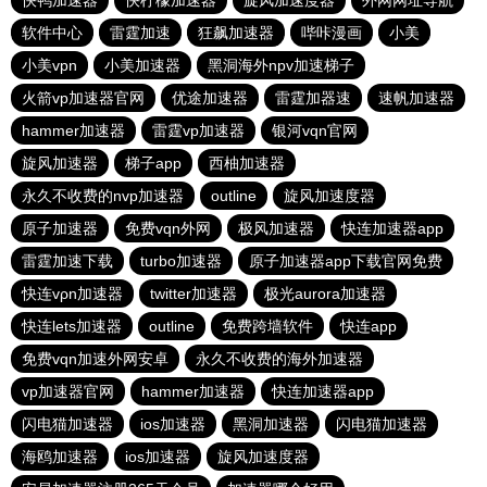
快鸭加速器
快柠檬加速器
旋风加速度器
外网网址导航
软件中心
雷霆加速
狂飙加速器
哔咔漫画
小美
小美vpn
小美加速器
黑洞海外npv加速梯子
火箭vp加速器官网
优途加速器
雷霆加器速
速帆加速器
hammer加速器
雷霆vp加速器
银河vqn官网
旋风加速器
梯子app
西柚加速器
永久不收费的nvp加速器
outline
旋风加速度器
原子加速器
免费vqn外网
极风加速器
快连加速器app
雷霆加速下载
turbo加速器
原子加速器app下载官网免费
快连vρn加速器
twitter加速器
极光aurora加速器
快连lets加速器
outline
免费跨墙软件
快连app
免费vqn加速外网安卓
永久不收费的海外加速器
vp加速器官网
hammer加速器
快连加速器app
闪电猫加速器
ios加速器
黑洞加速器
闪电猫加速器
海鸥加速器
ios加速器
旋风加速度器