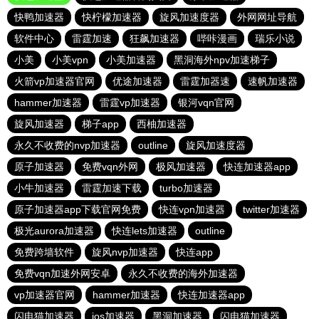
快鸭加速器
快柠檬加速器
旋风加速度器
外网网址导航
软件中心
雷霆加速
狂飙加速器
哔咔漫画
瑞乐小说
小美
小美vpn
小美加速器
黑洞海外npv加速梯子
火箭vp加速器官网
优途加速器
雷霆加器速
速帆加速器
hammer加速器
雷霆vp加速器
银河vqn官网
旋风加速器
梯子app
西柚加速器
永久不收费的nvp加速器
outline
旋风加速度器
原子加速器
免费vqn外网
极风加速器
快连加速器app
小牛加速器
雷霆加速下载
turbo加速器
原子加速器app下载官网免费
快连vρn加速器
twitter加速器
极光aurora加速器
快连lets加速器
outline
免费跨墙软件
旋风nvp加速器
快连app
免费vqn加速外网安卓
永久不收费的海外加速器
vp加速器官网
hammer加速器
快连加速器app
闪电猫加速器
ios加速器
黑洞加速器
闪电猫加速器