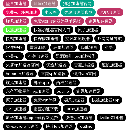
坚果加速器
tiktok加速器
狗急加速器官网
免费vqn外网加速
小蓝鸟
优途加速器官网
风驰加速器
旋风加速器
免费vps加速器外网苹果版
旋风加速度器
快连加速器
快连加速器官网入口
原子加速器
快鸭加速器
快柠檬加速器
旋风加速度器
外网网址导航
软件中心
雷霆加速
狂飙加速器
哔咔漫画
小美
小美vpn
小美加速器
黑洞海外npv加速梯子
火箭vp加速器官网
优途加速器
雷霆加器速
速帆加速器
hammer加速器
雷霆vp加速器
银河vqn官网
旋风加速器
梯子app
西柚加速器
永久不收费的nvp加速器
outline
旋风加速度器
原子加速器
免费vqn外网
极风加速器
快连加速器app
小牛加速器
雷霆加速下载
turbo加速器
原子加速器app下载官网免费
快连vρn加速器
twitter加速器
极光aurora加速器
快连lets加速器
outline