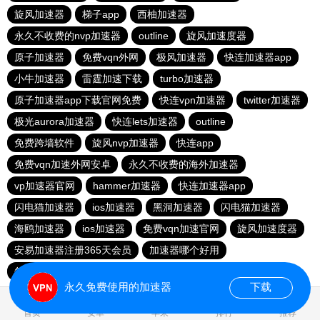
旋风加速器
梯子app
西柚加速器
永久不收费的nvp加速器
outline
旋风加速度器
原子加速器
免费vqn外网
极风加速器
快连加速器app
小牛加速器
雷霆加速下载
turbo加速器
原子加速器app下载官网免费
快连vρn加速器
twitter加速器
极光aurora加速器
快连lets加速器
outline
免费跨墙软件
旋风nvp加速器
快连app
免费vqn加速外网安卓
永久不收费的海外加速器
vp加速器官网
hammer加速器
快连加速器app
闪电猫加速器
ios加速器
黑洞加速器
闪电猫加速器
海鸥加速器
ios加速器
免费vqn加速官网
旋风加速度器
安易加速器注册365天会员
加速器哪个好用
每天试用一小时加速器
大象加速器
飞鸟加速器
永久免费使用的加速器
下载
0.019310s
首页
安卓
苹果
排行
推荐