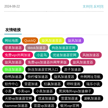
2024-08-22
支持
[0]
反对
[0]
友情链接
网站地图
QuickQ
旋风加速度器
旋风加速
坚果加速器
tiktok加速器
狗急加速器官网
免费vqn外网加速
小蓝鸟
优途加速器官网
风驰加速器
旋风加速器
免费vps加速器外网苹果版
旋风加速度器
快连加速器
快连加速器官网入口
原子加速器
快鸭加速器
快柠檬加速器
旋风加速度器
外网网址导航
软件中心
雷霆加速
狂飙加速器
哔咔漫画
瑞乐小说
小美
小美vpn
小美加速器
黑洞海外npv加速梯子
火箭vp加速器官网
优途加速器
雷霆加器速
速帆加速器
hammer加速器
雷霆vp加速器
银河vqn官网