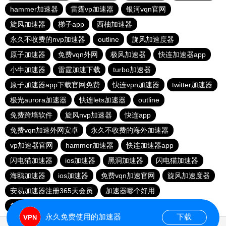
hammer加速器
雷霆vp加速器
银河vqn官网
旋风加速器
梯子app
西柚加速器
永久不收费的nvp加速器
outline
旋风加速度器
原子加速器
免费vqn外网
极风加速器
快连加速器app
小牛加速器
雷霆加速下载
turbo加速器
原子加速器app下载官网免费
快连vρn加速器
twitter加速器
极光aurora加速器
快连lets加速器
outline
免费跨墙软件
旋风nvp加速器
快连app
免费vqn加速外网安卓
永久不收费的海外加速器
vp加速器官网
hammer加速器
快连加速器app
闪电猫加速器
ios加速器
黑洞加速器
闪电猫加速器
海鸥加速器
ios加速器
免费vqn加速官网
旋风加速度器
安易加速器注册365天会员
加速器哪个好用
每天试用一小时加速器
大象加速器
飞鸟加速器
永久免费使用的加速器
下载