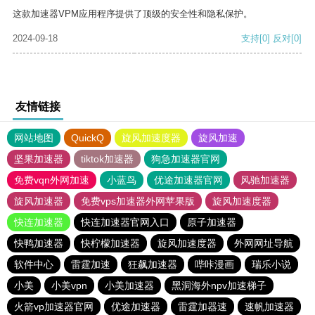
这款加速器VPM应用程序提供了顶级的安全性和隐私保护。
2024-09-18
支持
[0]
反对
[0]
友情链接
网站地图
QuickQ
旋风加速度器
旋风加速
坚果加速器
tiktok加速器
狗急加速器官网
免费vqn外网加速
小蓝鸟
优途加速器官网
风驰加速器
旋风加速器
免费vps加速器外网苹果版
旋风加速度器
快连加速器
快连加速器官网入口
原子加速器
快鸭加速器
快柠檬加速器
旋风加速度器
外网网址导航
软件中心
雷霆加速
狂飙加速器
哔咔漫画
瑞乐小说
小美
小美vpn
小美加速器
黑洞海外npv加速梯子
火箭vp加速器官网
优途加速器
雷霆加器速
速帆加速器