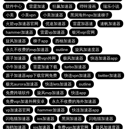
软件中心
雷霆加速
狂飙加速器
哔咔漫画
瑞乐小说
小美
小美vpn
小美加速器
黑洞海外npv加速梯子
火箭vp加速器官网
优途加速器
雷霆加器速
速帆加速器
hammer加速器
雷霆vp加速器
银河vqn官网
旋风加速器
梯子app
西柚加速器
永久不收费的nvp加速器
outline
旋风加速度器
原子加速器
免费vqn外网
极风加速器
快连加速器app
小牛加速器
雷霆加速下载
turbo加速器
原子加速器app下载官网免费
快连vρn加速器
twitter加速器
极光aurora加速器
快连lets加速器
outline
免费跨墙软件
旋风nvp加速器
快连app
免费vqn加速外网安卓
永久不收费的海外加速器
vp加速器官网
hammer加速器
快连加速器app
闪电猫加速器
ios加速器
黑洞加速器
闪电猫加速器
海鸥加速器
ios加速器
免费vqn加速官网
旋风加速度器