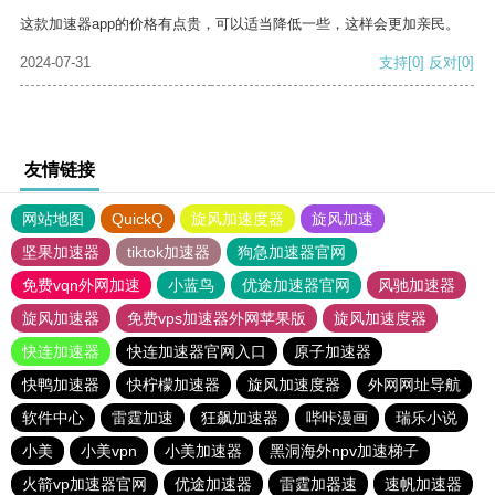
这款加速器app的价格有点贵，可以适当降低一些，这样会更加亲民。
2024-07-31
支持
[0]
反对
[0]
友情链接
网站地图
QuickQ
旋风加速度器
旋风加速
坚果加速器
tiktok加速器
狗急加速器官网
免费vqn外网加速
小蓝鸟
优途加速器官网
风驰加速器
旋风加速器
免费vps加速器外网苹果版
旋风加速度器
快连加速器
快连加速器官网入口
原子加速器
快鸭加速器
快柠檬加速器
旋风加速度器
外网网址导航
软件中心
雷霆加速
狂飙加速器
哔咔漫画
瑞乐小说
小美
小美vpn
小美加速器
黑洞海外npv加速梯子
火箭vp加速器官网
优途加速器
雷霆加器速
速帆加速器