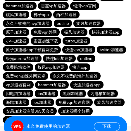
hammer加速器
雷霆vp加速器
银河vqn官网
旋风加速器
梯子app
西柚加速器
永久不收费的nvp加速器
outline
旋风加速度器
原子加速器
免费vqn外网
极风加速器
快连加速器app
小牛加速器
雷霆加速下载
turbo加速器
原子加速器app下载官网免费
快连vρn加速器
twitter加速器
极光aurora加速器
快连lets加速器
outline
免费跨墙软件
旋风nvp加速器
快连app
免费vqn加速外网安卓
永久不收费的海外加速器
vp加速器官网
hammer加速器
快连加速器app
闪电猫加速器
ios加速器
黑洞加速器
闪电猫加速器
海鸥加速器
ios加速器
免费vqn加速官网
旋风加速度器
安易加速器注册365天会员
加速器哪个好用
每天试用一小时加速器
大象加速器
飞鸟加速器
永久免费使用的加速器
下载