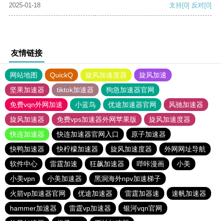
2025-01-18
支持
[0]
反对
[0]
友情链接
网站地图
QuickQ
旋风加速度器
旋风加速
坚果加速器
tiktok加速器
狗急加速器官网
免费vqn外网加速
小蓝鸟
优途加速器官网
风驰加速器
旋风加速器
免费vps加速器外网苹果版
旋风加速度器
快连加速器
快连加速器官网入口
原子加速器
快鸭加速器
快柠檬加速器
旋风加速度器
外网网址导航
软件中心
雷霆加速
狂飙加速器
哔咔漫画
小美
小美vpn
小美加速器
黑洞海外npv加速梯子
火箭vp加速器官网
优途加速器
雷霆加器速
速帆加速器
hammer加速器
雷霆vp加速器
银河vqn官网