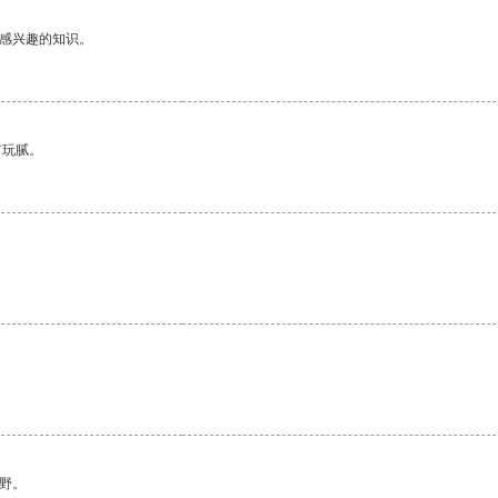
己感兴趣的知识。
有玩腻。
。
野。