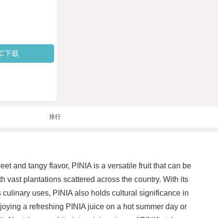
PC下载
排行
et and tangy flavor, PINIA is a versatile fruit that can be
h vast plantations scattered across the country. With its
ts culinary uses, PINIA also holds cultural significance in
 enjoying a refreshing PINIA juice on a hot summer day or