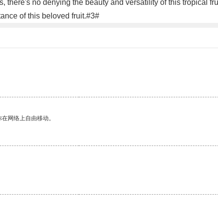
 there's no denying the beauty and versatility of this tropical fru
ance of this beloved fruit.#3#
你在网络上自由移动。