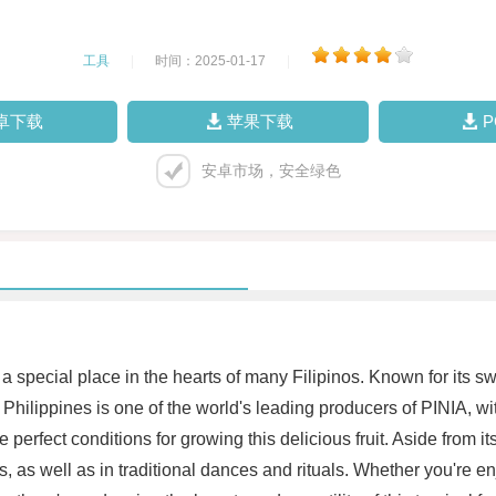
工具
|
时间：2025-01-17
|
卓下载
苹果下载
安卓市场，安全绿色
 a special place in the hearts of many Filipinos. Known for its swe
 Philippines is one of the world's leading producers of PINIA, wit
e perfect conditions for growing this delicious fruit. Aside from i
nies, as well as in traditional dances and rituals. Whether you're