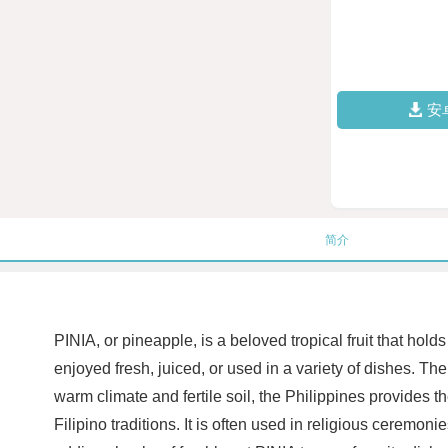
安
简介
PINIA, or pineapple, is a beloved tropical fruit that holds
enjoyed fresh, juiced, or used in a variety of dishes. The
warm climate and fertile soil, the Philippines provides th
Filipino traditions. It is often used in religious ceremo