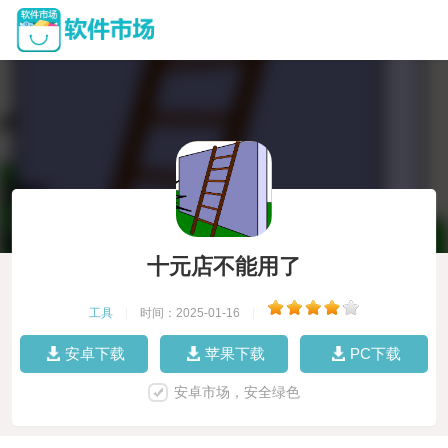
十元店不能用了
工具
|
时间：2025-01-16
|
安卓下载
苹果下载
PC下载
安卓市场，安全绿色