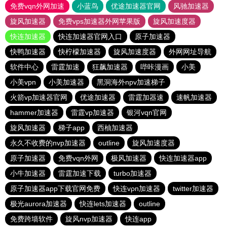
免费vqn外网加速
小蓝鸟
优途加速器官网
风驰加速器
旋风加速器
免费vps加速器外网苹果版
旋风加速度器
快连加速器
快连加速器官网入口
原子加速器
快鸭加速器
快柠檬加速器
旋风加速度器
外网网址导航
软件中心
雷霆加速
狂飙加速器
哔咔漫画
小美
小美vpn
小美加速器
黑洞海外npv加速梯子
火箭vp加速器官网
优途加速器
雷霆加器速
速帆加速器
hammer加速器
雷霆vp加速器
银河vqn官网
旋风加速器
梯子app
西柚加速器
永久不收费的nvp加速器
outline
旋风加速度器
原子加速器
免费vqn外网
极风加速器
快连加速器app
小牛加速器
雷霆加速下载
turbo加速器
原子加速器app下载官网免费
快连vρn加速器
twitter加速器
极光aurora加速器
快连lets加速器
outline
免费跨墙软件
旋风nvp加速器
快连app