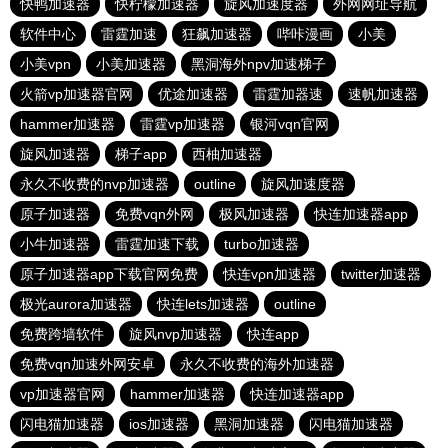
快鸭加速器
快柠檬加速器
旋风加速度器
外网网址导航
软件中心
雷霆加速
狂飙加速器
哔咔漫画
小美
小美vpn
小美加速器
黑洞海外npv加速梯子
火箭vp加速器官网
优途加速器
雷霆加器速
速帆加速器
hammer加速器
雷霆vp加速器
银河vqn官网
旋风加速器
梯子app
西柚加速器
永久不收费的nvp加速器
outline
旋风加速度器
原子加速器
免费vqn外网
极风加速器
快连加速器app
小牛加速器
雷霆加速下载
turbo加速器
原子加速器app下载官网免费
快连vρn加速器
twitter加速器
极光aurora加速器
快连lets加速器
outline
免费跨墙软件
旋风nvp加速器
快连app
免费vqn加速外网安卓
永久不收费的海外加速器
vp加速器官网
hammer加速器
快连加速器app
闪电猫加速器
ios加速器
黑洞加速器
闪电猫加速器