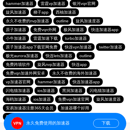
hammer加速器
雷霆vp加速器
银河vqn官网
旋风加速器
梯子app
西柚加速器
永久不收费的nvp加速器
outline
旋风加速度器
原子加速器
免费vqn外网
极风加速器
快连加速器app
小牛加速器
雷霆加速下载
turbo加速器
原子加速器app下载官网免费
快连vρn加速器
twitter加速器
极光aurora加速器
快连lets加速器
outline
免费跨墙软件
旋风nvp加速器
快连app
免费vqn加速外网安卓
永久不收费的海外加速器
vp加速器官网
hammer加速器
快连加速器app
闪电猫加速器
ios加速器
黑洞加速器
闪电猫加速器
海鸥加速器
ios加速器
免费vqn加速官网
旋风加速度器
安易加速器注册365天会员
加速器哪个好用
每天试用一小时加速器
大象加速器
飞鸟加速器
永久免费使用的加速器
下载