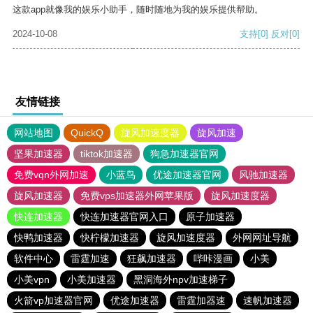
这款app就像我的娱乐小助手，随时随地为我的娱乐提供帮助。
2024-10-08
支持
[0]
反对
[0]
友情链接
网站地图
QuickQ
旋风加速度器
旋风加速
坚果加速器
tiktok加速器
狗急加速器官网
免费vqn外网加速
小蓝鸟
优途加速器官网
风驰加速器
旋风加速器
免费vps加速器外网苹果版
旋风加速度器
快连加速器
快连加速器官网入口
原子加速器
快鸭加速器
快柠檬加速器
旋风加速度器
外网网址导航
软件中心
雷霆加速
狂飙加速器
哔咔漫画
小美
小美vpn
小美加速器
黑洞海外npv加速梯子
火箭vp加速器官网
优途加速器
雷霆加器速
速帆加速器