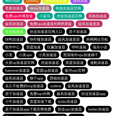
网站地图
QuickQ
旋风加速度器
旋风加速
坚果加速器
tiktok加速器
狗急加速器官网
免费vqn外网加速
小蓝鸟
优途加速器官网
风驰加速器
旋风加速器
免费vps加速器外网苹果版
旋风加速度器
快连加速器
快连加速器官网入口
原子加速器
快鸭加速器
快柠檬加速器
旋风加速度器
外网网址导航
软件中心
雷霆加速
狂飙加速器
哔咔漫画
瑞乐小说
小美
小美vpn
小美加速器
黑洞海外npv加速梯子
火箭vp加速器官网
优途加速器
雷霆加器速
速帆加速器
hammer加速器
雷霆vp加速器
银河vqn官网
旋风加速器
梯子app
西柚加速器
永久不收费的nvp加速器
outline
旋风加速度器
原子加速器
免费vqn外网
极风加速器
快连加速器app
小牛加速器
雷霆加速下载
turbo加速器
原子加速器app下载官网免费
快连vρn加速器
twitter加速器