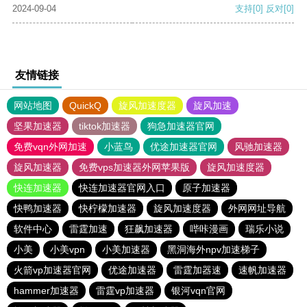
2024-09-04
支持
[0]
反对
[0]
友情链接
网站地图
QuickQ
旋风加速度器
旋风加速
坚果加速器
tiktok加速器
狗急加速器官网
免费vqn外网加速
小蓝鸟
优途加速器官网
风驰加速器
旋风加速器
免费vps加速器外网苹果版
旋风加速度器
快连加速器
快连加速器官网入口
原子加速器
快鸭加速器
快柠檬加速器
旋风加速度器
外网网址导航
软件中心
雷霆加速
狂飙加速器
哔咔漫画
瑞乐小说
小美
小美vpn
小美加速器
黑洞海外npv加速梯子
火箭vp加速器官网
优途加速器
雷霆加器速
速帆加速器
hammer加速器
雷霆vp加速器
银河vqn官网