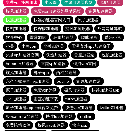
免费vqn外网加速
小蓝鸟
优途加速器官网
风驰加速器
旋风加速器
免费vps加速器外网苹果版
旋风加速度器
快连加速器
快连加速器官网入口
原子加速器
快鸭加速器
快柠檬加速器
旋风加速度器
外网网址导航
软件中心
雷霆加速
狂飙加速器
哔咔漫画
瑞乐小说
小美
小美vpn
小美加速器
黑洞海外npv加速梯子
火箭vp加速器官网
优途加速器
雷霆加器速
速帆加速器
hammer加速器
雷霆vp加速器
银河vqn官网
旋风加速器
梯子app
西柚加速器
永久不收费的nvp加速器
outline
旋风加速度器
原子加速器
免费vqn外网
极风加速器
快连加速器app
小牛加速器
雷霆加速下载
turbo加速器
原子加速器app下载官网免费
快连vρn加速器
twitter加速器
极光aurora加速器
快连lets加速器
outline
免费跨墙软件
旋风nvp加速器
快连app