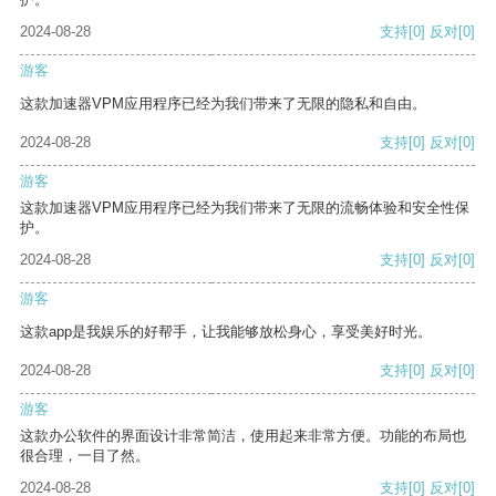
2024-08-28
支持
[0]
反对
[0]
游客
这款加速器VPM应用程序已经为我们带来了无限的隐私和自由。
2024-08-28
支持
[0]
反对
[0]
游客
这款加速器VPM应用程序已经为我们带来了无限的流畅体验和安全性保
护。
2024-08-28
支持
[0]
反对
[0]
游客
这款app是我娱乐的好帮手，让我能够放松身心，享受美好时光。
2024-08-28
支持
[0]
反对
[0]
游客
这款办公软件的界面设计非常简洁，使用起来非常方便。功能的布局也
很合理，一目了然。
2024-08-28
支持
[0]
反对
[0]