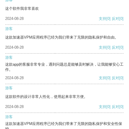
这个软件我非常喜欢
2024-08-28
支持
[0]
反对
[0]
游客
这款加速器VPM应用程序已经为我们带来了无限的隐私保护和自由。
2024-08-28
支持
[0]
反对
[0]
游客
这款app的客服非常专业，遇到问题总是能够及时解决，让我能够安心工
作。
2024-08-28
支持
[0]
反对
[0]
游客
这款软件的设计非常人性化，使用起来非常方便。
2024-08-28
支持
[0]
反对
[0]
游客
这款加速器VPM应用程序已经为我们带来了无限的隐私保护和安全性保
护。