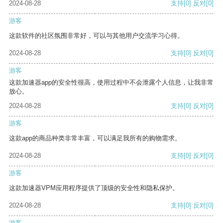
2024-08-28
支持
[0]
反对
[0]
游客
这款软件的社区氛围非常好，可以与其他用户交流学习心得。
2024-08-28
支持
[0]
反对
[0]
游客
这款加速器app的安全性很高，使用过程中不会泄露个人信息，让我非常
放心。
2024-08-28
支持
[0]
反对
[0]
游客
这款app的商品种类非常丰富，可以满足我所有的购物需求。
2024-08-28
支持
[0]
反对
[0]
游客
这款加速器VPM应用程序提供了顶级的安全性和隐私保护。
2024-08-28
支持
[0]
反对
[0]
游客