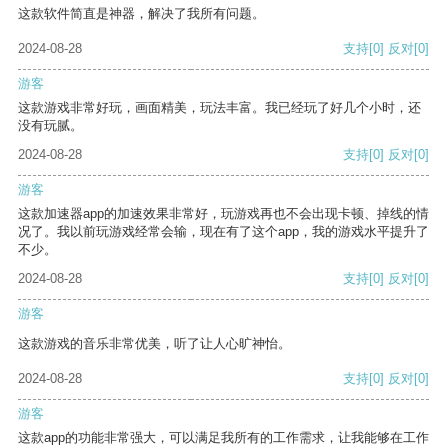
这款软件简直是神器，解决了我所有问题。
2024-08-28
支持
[0]
反对
[0]
游客
这款游戏非常好玩，画面精美，玩法丰富。我已经玩了好几个小时，还
没有玩腻。
2024-08-28
支持
[0]
反对
[0]
游客
这款加速器app的加速效果非常好，玩游戏再也不会出现卡顿、掉线的情
况了。我以前玩游戏经常会输，现在有了这个app，我的游戏水平提升了
不少。
2024-08-28
支持
[0]
反对
[0]
游客
这款游戏的音乐非常优美，听了让人心旷神怡。
2024-08-28
支持
[0]
反对
[0]
游客
这款app的功能非常强大，可以满足我所有的工作需求，让我能够在工作