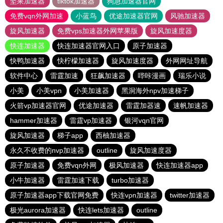
坚果加速器
tiktok加速器
狗急加速器官网
免费vqn外网加速
小蓝鸟
优途加速器官网
风驰加速器
旋风加速器
免费vps加速器外网苹果版
旋风加速度器
快连加速器
快连加速器官网入口
原子加速器
快鸭加速器
快柠檬加速器
旋风加速度器
外网网址导航
软件中心
雷霆加速
狂飙加速器
哔咔漫画
瑞乐小说
小美
小美vpn
小美加速器
黑洞海外npv加速梯子
火箭vp加速器官网
优途加速器
雷霆加器速
速帆加速器
hammer加速器
雷霆vp加速器
银河vqn官网
旋风加速器
梯子app
西柚加速器
永久不收费的nvp加速器
outline
旋风加速度器
原子加速器
免费vqn外网
极风加速器
快连加速器app
小牛加速器
雷霆加速下载
turbo加速器
原子加速器app下载官网免费
快连vρn加速器
twitter加速器
极光aurora加速器
快连lets加速器
outline