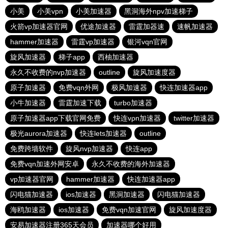
小美
小美vpn
小美加速器
黑洞海外npv加速梯子
火箭vp加速器官网
优途加速器
雷霆加器速
速帆加速器
hammer加速器
雷霆vp加速器
银河vqn官网
旋风加速器
梯子app
西柚加速器
永久不收费的nvp加速器
outline
旋风加速度器
原子加速器
免费vqn外网
极风加速器
快连加速器app
小牛加速器
雷霆加速下载
turbo加速器
原子加速器app下载官网免费
快连vρn加速器
twitter加速器
极光aurora加速器
快连lets加速器
outline
免费跨墙软件
旋风nvp加速器
快连app
免费vqn加速外网安卓
永久不收费的海外加速器
vp加速器官网
hammer加速器
快连加速器app
闪电猫加速器
ios加速器
黑洞加速器
闪电猫加速器
海鸥加速器
ios加速器
免费vqn加速官网
旋风加速度器
安易加速器注册365天会员
加速器哪个好用